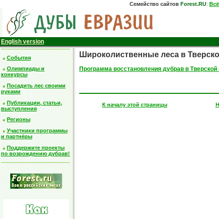
Семейство сайтов
Forest.RU
:
Всё
English version
Широколиственные леса в Тверско
События
Программа восстановления дубрав в Тверской
Олимпиады и
конкурсы
Посадить лес своими
руками
Публикации, статьи,
К началу этой страницы
Н
выступления
Регионы
Участники программы
и партнёры
Поддержите проекты
по возрождению дубрав!