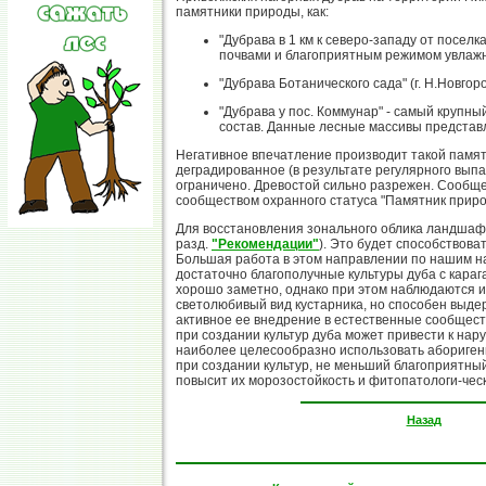
памятники природы, как:
"Дубрава в 1 км к северо-западу от посел
почвами и благоприятным режимом увлажн
"Дубрава Ботанического сада" (г. Н.Новго
"Дубрава у пос. Коммунар" - самый крупн
состав. Данные лесные массивы представ
Негативное впечатление производит такой памят
деградированное (в результате регулярного вып
ограничено. Древостой сильно разрежен. Сообщ
сообществом охранного статуса "Памятник прир
Для восстановления зонального облика ландшафт
разд.
"Рекомендации"
). Это будет способствов
Большая работа в этом направлении по нашим на
достаточно благополучные культуры дуба с караг
хорошо заметно, однако при этом наблюдаются и
светолюбивый вид кустарника, но способен выде
активное ее внедрение в естественные сообщест
при создании культур дуба может привести к на
наиболее целесообразно использовать аборигенны
при создании культур, не меньший благоприятный
повысит их морозостойкость и фитопатологи-ческ
Назад