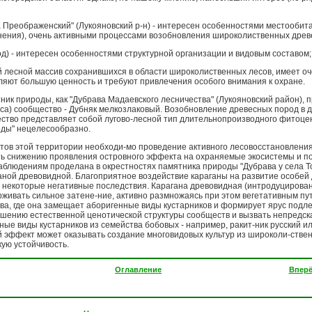
ка Преображенский" (Лукояновский р-н) - интересен особенностями местооби
ения), очень активными процессами возобновления широколиственных древе
род) - интересен особенностями структурной организации и видовым составом;
ый лесной массив сохранившихся в области широколиственных лесов, имеет 
ляют большую ценность и требуют привлечения особого внимания к охране.
ник природы, как "Дубрава Мадаевского лесничества" (Лукояновский район),
аса) сообщество - Дубняк мелкозлаковый. Возобновление древесных пород в
ество представляет собой лугово-лесной тип длительнопроизводного фитоце
оды" нецелесообразно.
ов этой территории необходи-мо проведение активного лесовосстановления 
ать снижению проявления островного эффекта на охраняемые экосистемы и по
блюдениям проделана в окрестностях памятника природы "Дубрава у села Т
аной древовидной. Благоприятное воздействие караганы на развитие особей 
 некоторые негативные последствия. Карагана древовидная (интродуцирован
рживать сильное затене-ние, активно размножаясь при этом вегетативным п
ва, где она замещает аборигенные виды кустарников и формирует ярус подле
рушению естественной ценотической структуры сообществ и вызвать непредс
е виды кустарников из семейства бобовых - например, ракит-ник русский ил
 эффект может оказывать создание многовидовых культур из широколи-ственн
ую устойчивость.
Оглавление
Впер