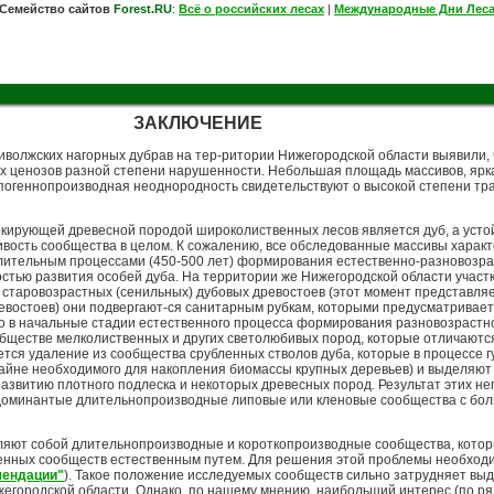
Семейство сайтов
Forest.RU
:
Всё о российских лесах
|
Международные Дни Лес
ЗАКЛЮЧЕНИЕ
волжских нагорных дубрав на тер-ритории Нижегородской области выявили, 
х ценозов разной степени нарушенности. Небольшая площадь массивов, ярк
опогеннопроизводная неоднородность свидетельствуют о высокой степени т
ркирующей древесной породой широколиственных лесов является дуб, а усто
ивость сообщества в целом. К сожалению, все обследованные массивы хара
длительным процессами (450-500 лет) формирования естественно-разновозрас
стью развития особей дуба. На территории же Нижегородской области участк
старовозрастных (сенильных) дубовых древостоев (этот момент представляе
востоев) они подвергают-ся санитарным рубкам, которыми предусматривае
о в начальные стадии естественного процесса формирования разновозрастно
обществе мелколиственных и других светолюбивых пород, которые отличаютс
тся удаление из сообщества срубленных стволов дуба, которые в процессе 
райне необходимого для накопления биомассы крупных деревьев) и выделяют 
звитию плотного подлеска и некоторых древесных пород. Результат этих нег
одоминантые длительнопроизводные липовые или кленовые сообщества с бо
яют собой длительнопроизводные и короткопроизводные сообщества, котор
нных сообществ естественным путем. Для решения этой проблемы необход
мендации"
). Такое положение исследуемых сообществ сильно затрудняет вы
егородской области. Однако, по нашему мнению, наибольший интерес (по ряд