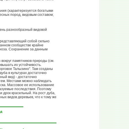
тания (характеризуется богатыми
сных пород, видовым составом;
очень разнообразный видовой
 представляющий собой сильно
 данном сообществе крайне
ноза. Сохранение за данным
вокруг памятников природы (см.
вышать их устойчивость.
орговое Талызино". Там созданы
дуба в культурах достаточно
ный вид) - достаточно
утем. Местами можно наблюдать
ска. Массовое ее использование
казуемые последствия. Поэтому
и дрок красильный. На рост дуба,
ых видов деревьев, что к тому же
ёд