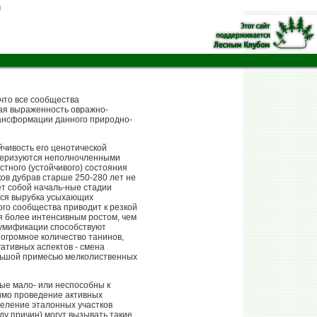
а
что все сообщества
ая выраженность овражно-
рансформации данного природно-
йчивость его ценотической
ктеризуются неполночленными
тного (устойчивого) состояния
ов дубрав старше 250-280 лет не
т собой началь-ные стадии
тся вырубка усыхающих
го сообщества приводит к резкой
я более интенсивным ростом, чем
гумификации способствуют
огромное количество танинов,
ативных аспектов - смена
льшой примесью мелколиственных
ые мало- или неспособны к
имо проведение активных
деление эталонных участков
у причин) могут вызывать такие