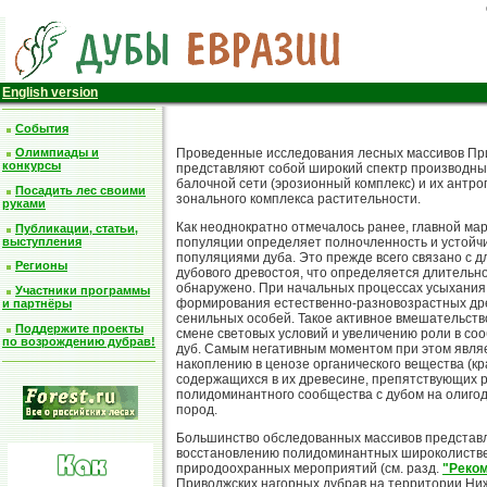
English version
События
Проведенные исследования лесных массивов При
Олимпиады и
конкурсы
представляют собой широкий спектр производны
балочной сети (эрозионный комплекс) и их антр
Посадить лес своими
зонального комплекса растительности.
руками
Как неоднократно отмечалось ранее, главной ма
Публикации, статьи,
выступления
популяции определяет полночленность и устойч
популяциями дуба. Это прежде всего связано с 
Регионы
дубового древостоя, что определяется длительно
обнаружено. При начальных процессах усыхания 
Участники программы
формирования естественно-разновозрастных дре
и партнёры
сенильных особей. Такое активное вмешательств
Поддержите проекты
смене световых условий и увеличению роли в со
по возрождению дубрав!
дуб. Самым негативным моментом при этом являе
накоплению в ценозе органического вещества (к
содержащихся в их древесине, препятствующих ра
полидоминантного сообщества с дубом на олиг
пород.
Большинство обследованных массивов представл
восстановлению полидоминантных широколистве
природоохранных мероприятий (см. разд.
"Реко
Приволжских нагорных дубрав на территории Ниж