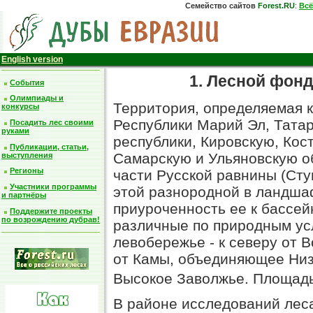
Семейство сайтов
Forest.RU
:
Всё
English version
1. Лесной фон
События
Олимпиады и
Территория, определяемая к
конкурсы
Республики Марий Эл, Тата
Посадить лес своими
руками
республики, Кировскую, Кос
Публикации, статьи,
Самарскую и Ульяновскую о
выступления
Регионы
части Русской равнины (Ст
Участники программы
этой разнородной в ландша
и партнёры
приуроченность ее к бассей
Поддержите проекты
по возрождению дубрав!
различные по природным ус
левобережье - к северу от 
от Камы, объединяющее Низк
Высокое Заволжье. Площадь 
В районе исследований леса