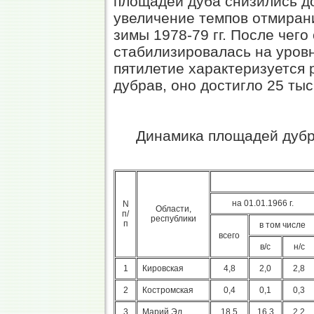
площадей дуба снизились до
увеличение темпов отмиран
зимы 1978-79 гг. После чего
стабилизировалась на уровне
пятилетие характеризуется
дубрав, оно достигло 25 тыс
Динамика площадей дубр
на 01.01.1966 г.
N
Области,
п/
республики
п
в том числе
всего
в/с
н/с
1
Кировская
4,8
2,0
2,8
2
Костромская
0,4
0,1
0,3
3
Марий Эл
18,5
16,3
2,2