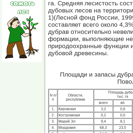
га. Средняя лесистость сос
дубовых лесов на территори
1)(Лесной фонд России, 199
составляет всего около 4,3
дубрав относительно невел
формации, выполняющие не
природоохранные функции 
дубовой древесины.
Площади и запасы дубра
Пово
Площадь дубр
N п/
Области,
тыс. га
п
республики
всего
в/с
1.
Кировская
3,2
0,6
2.
Костромская
0,2
0,0
3.
Марий Эл
9,4
8,1
4.
Мордовия
68,3
23,5