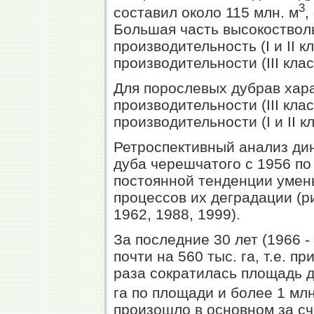
3
составил около 115 млн. м
,
Большая часть высокоствол
производительность (I и II 
производительности (III клас
Для порослевых дубрав хар
производительности (III кла
производительности (I и II к
Ретроспективный анализ ди
дуба черешчатого с 1956 по
постоянной тенденции умен
процессов их деградации (ри
1962, 1988, 1999).
За последние 30 лет (1966 -
почти на 560 тыс. га, т.е. п
раза сократилась площадь д
га по площади и более 1 млн
произошло в основном за сч