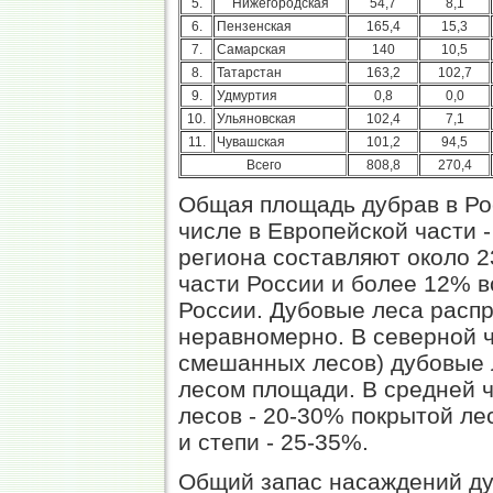
5.
Нижегородская
54,7
8,1
6.
Пензенская
165,4
15,3
7.
Самарская
140
10,5
8.
Татарстан
163,2
102,7
9.
Удмуртия
0,8
0,0
10.
Ульяновская
102,4
7,1
11.
Чувашская
101,2
94,5
Всего
808,8
270,4
Общая площадь дубрав в Рос
числе в Европейской части -
региона составляют около 
части России и более 12% в
России. Дубовые леса расп
неравномерно. В северной 
смешанных лесов) дубовые 
лесом площади. В средней 
лесов - 20-30% покрытой ле
и степи - 25-35%.
Общий запас насаждений ду