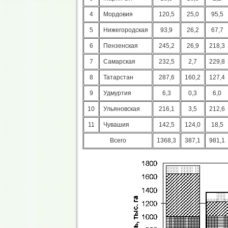
4
Мордовия
120,5
25,0
95,5
5
Нижегородская
93,9
26,2
67,7
6
Пензенская
245,2
26,9
218,3
7
Самарская
232,5
2,7
229,8
8
Татарстан
287,6
160,2
127,4
9
Удмуртия
6,3
0,3
6,0
10
Ульяновская
216,1
3,5
212,6
11
Чувашия
142,5
124,0
18,5
Всего
1368,3
387,1
981,1