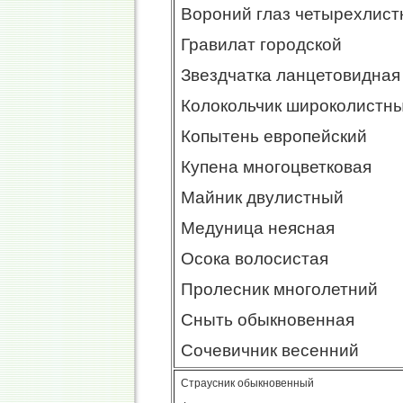
Вороний глаз четырехлис
Гравилат городской
Звездчатка ланцетовидная
Колокольчик широколистн
Копытень европейский
Купена многоцветковая
Майник двулистный
Медуница неясная
Осока волосистая
Пролесник многолетний
Сныть обыкновенная
Сочевичник весенний
Страусник обыкновенный