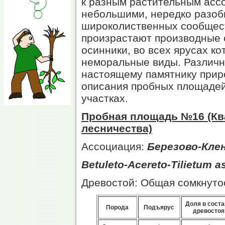
к разным растительным асс
небольшими, нередко разоб
широколиственных сообщест
произрастают производные 
осинники, во всех ярусах к
неморальные виды. Различн
настоящему памятнику прир
описания пробных площадей
участках.
Пробная площадь №16 (Ква
лесничества)
Ассоциация:
Березово-Кле
Betuleto-Acereto-Tilietum 
Древостой: Общая сомкнутос
Доля в соста
Порода
Подъярус
древостоя