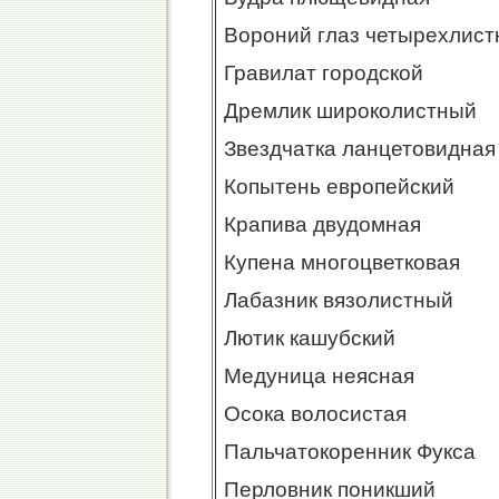
Вороний глаз четырехлис
Гравилат городской
Дремлик широколистный
Звездчатка ланцетовидная
Копытень европейский
Крапива двудомная
Купена многоцветковая
Лабазник вязолистный
Лютик кашубский
Медуница неясная
Осока волосистая
Пальчатокоренник Фукса
Перловник поникший