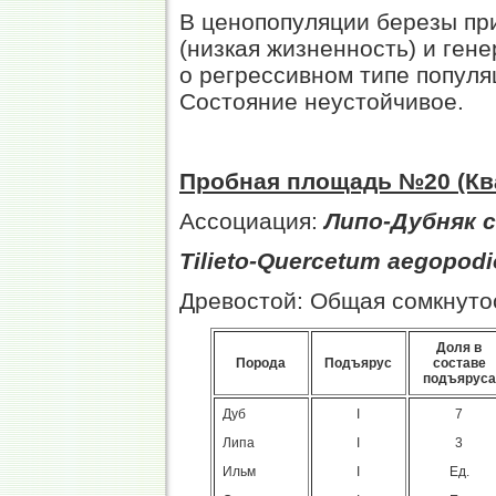
В ценопопуляции березы пр
(низкая жизненность) и ген
о регрессивном типе популя
Состояние неустойчивое.
Пробная площадь №20 (Ква
Ассоциация:
Липо-Дубняк 
Tilieto-Quercetum aegopodi
Древостой: Общая сомкнутос
Доля в
Порода
Подъярус
составе
подъяруса
Дуб
I
7
Липа
I
3
Ильм
I
Ед.