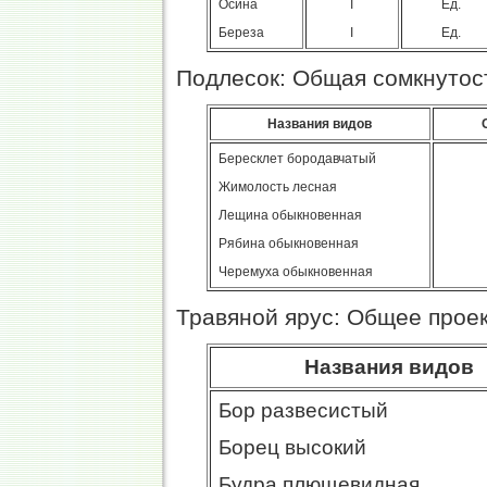
Осина
I
Ед.
Береза
I
Ед.
Подлесок: Общая сомкнутост
Названия видов
Бересклет бородавчатый
Жимолость лесная
Лещина обыкновенная
Рябина обыкновенная
Черемуха обыкновенная
Травяной ярус: Общее прое
Названия видов
Бор развесистый
Борец высокий
Будра плющевидная