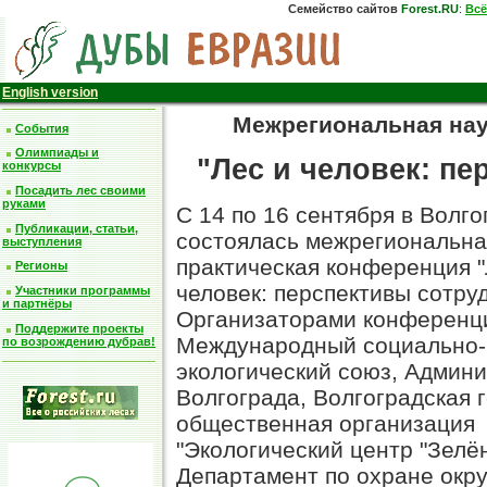
Семейство сайтов
Forest.RU
:
Всё
English version
Межрегиональная нау
События
Олимпиады и
"Лес и человек: п
конкурсы
Посадить лес своими
руками
С 14 по 16 сентября в Волго
Публикации, статьи,
состоялась межрегиональна
выступления
практическая конференция "
Регионы
человек: перспективы сотру
Участники программы
и партнёры
Организаторами конференц
Поддержите проекты
Международный социально-
по возрождению дубрав!
экологический союз, Админ
Волгограда, Волгоградская 
общественная организация
"Экологический центр "Зелё
Департамент по охране ок